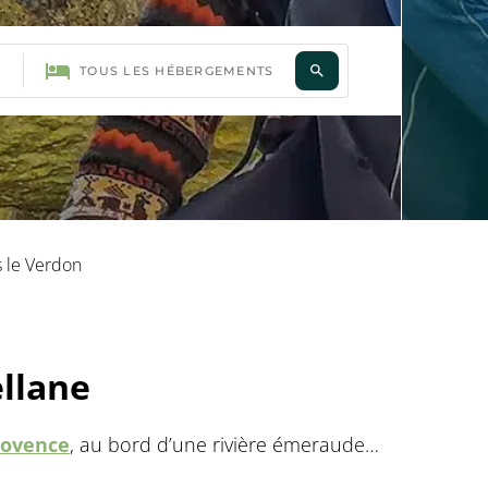
 le Verdon
llane
rovence
, au bord d’une rivière émeraude…