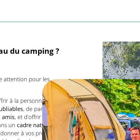
eau du camping ?
le attention pour les
frir à la personne
ubliables
, de partager des
e amis
, et d’offrir des
dans un
cadre naturel
t donner à vos proches