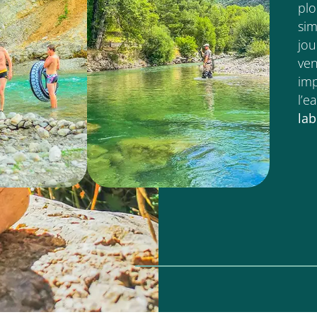
plo
sim
jou
ven
imp
l’e
la