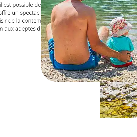
l est possible de poser la
offre un spectacle
sir de la contemplation
en aux adeptes de
la