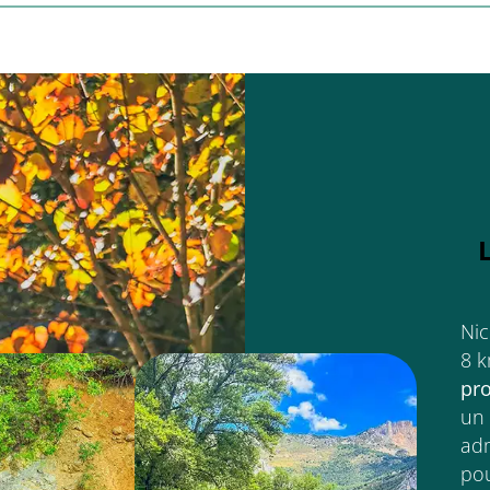
Nic
8 k
pro
un 
adm
po