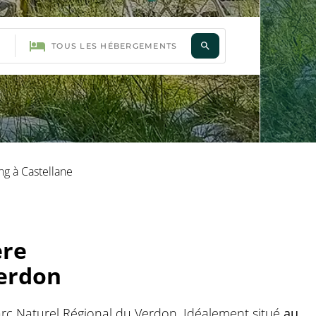
ng à Castellane
ère
Verdon
arc Naturel Régional du Verdon. Idéalement situé
au