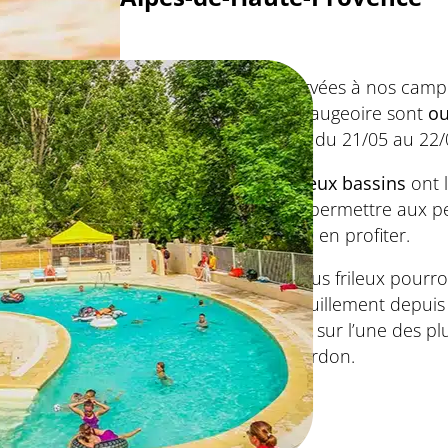
Réservées à nos campe
la pataugeoire sont
ou
à 19h
du 21/05 au 22/
Les
deux bassins
ont 
pour permettre aux pe
mieux en profiter.
Les plus frileux pourro
tranquillement depuis
la vue sur l’une des pl
du Verdon.