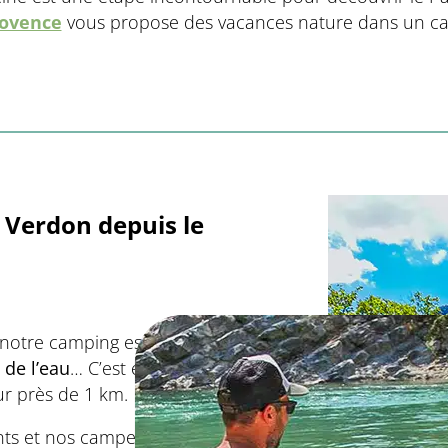
rovence
vous propose des vacances nature dans un cad
u Verdon depuis le
 notre camping est
dans
 de l’eau
… C’est exact : la
ur près de 1 km.
ts et nos campeurs