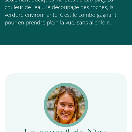
couleur de l’eau, le découpage des roches, la
verdure environnante. C’est le combo gagnant
pour en prendre plein la vue, sans aller loin.