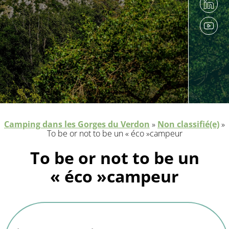
Camping dans les Gorges du Verdon
»
Non classifié(e)
»
To be or not to be un « éco »campeur
To be or not to be un
« éco »campeur