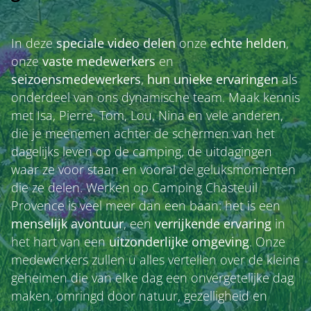
In deze
speciale
video
delen
onze
echte
helden
,
onze
vaste
medewerkers
en
seizoensmedewerkers
,
hun unieke ervaringen
als
onderdeel van ons dynamische team. Maak kennis
met Isa, Pierre, Tom, Lou, Nina en vele anderen,
die je meenemen achter de schermen van het
dagelijks leven op de camping, de uitdagingen
waar ze voor staan en vooral de geluksmomenten
die ze delen. Werken op Camping Chasteuil
Provence is veel meer dan een baan: het is een
menselijk
avontuur
, een
verrijkende
ervaring
in
het hart van een
uitzonderlijke
omgeving
. Onze
medewerkers zullen u alles vertellen over de kleine
geheimen die van elke dag een onvergetelijke dag
maken, omringd door natuur, gezelligheid en