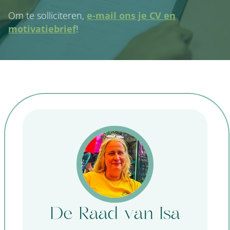
Om te solliciteren,
e-mail ons je CV en
motivatiebrief
!
De Raad van Isa