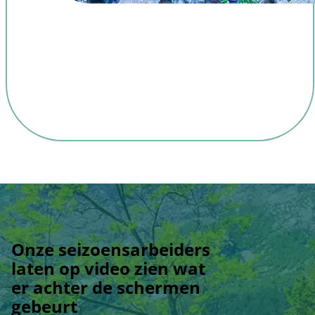
Onze seizoensarbeiders
laten op video zien wat
er achter de schermen
gebeurt