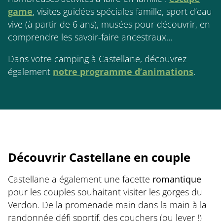
game
, visites guidées spéciales famille, sport d’eau
vive (à partir de 6 ans), musées pour découvrir, en
comprendre les savoir-faire ancestraux…
Dans votre camping à Castellane, découvrez
également
notre programme d’animations
.
Découvrir Castellane en couple
Castellane a également une facette
romantique
pour les couples souhaitant visiter les gorges du
Verdon. De la promenade main dans la main à la
randonnée défi sportif, des couchers (ou lever !)