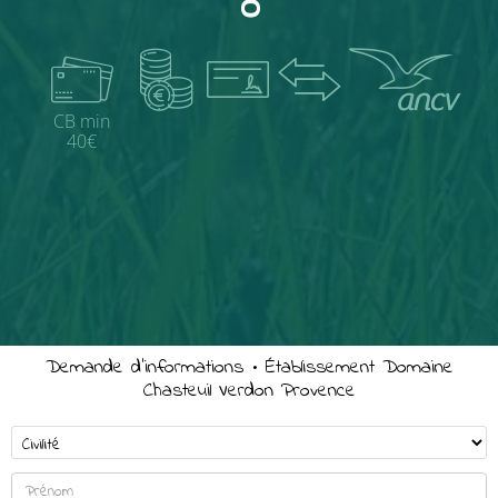
CB min
40€