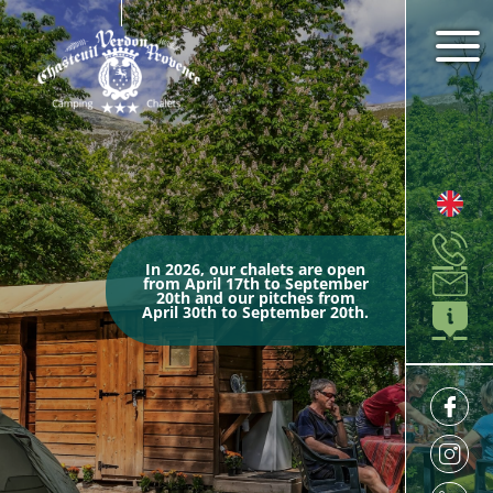
In 2026, our chalets are open
from April 17th to September
20th and our pitches from
April 30th to September 20th.