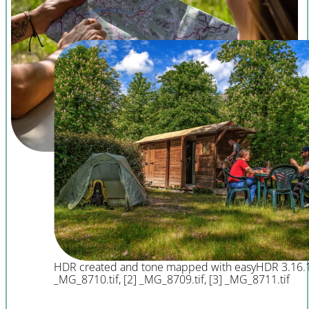
HDR created and tone mapped with easyHDR 3.16.1
_MG_8710.tif, [2] _MG_8709.tif, [3] _MG_8711.tif