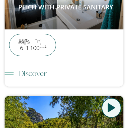
PITCH WITH PRIVATE SANITARY
6
1
100m²
Discover