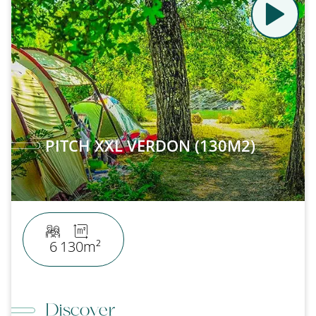
PITCH XXL VERDON (130M2)
6
130m²
Discover