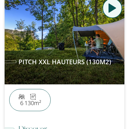
PITCH XXL HAUTEURS (130M2)
6
130m²
Discover